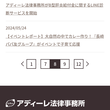
アディーレ法律事務所がB型肝炎給付金に関するLINE診
断サービスを開始
2024/05/24
【イベントレポート】大自然の中でカレー作り！『長崎
パパ友グループ』がイベントで子育て応援
1
…
7
8
9
…
12