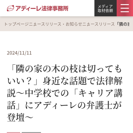
メディア
取材依頼
トップページ
ニュースリリース・お知らせ
ニュースリリース
「隣の家
2024/11/11
「隣の家の木の枝は切っても
いい？」身近な話題で法律解
説～中学校での「キャリア講
話」にアディーレの弁護士が
登壇～