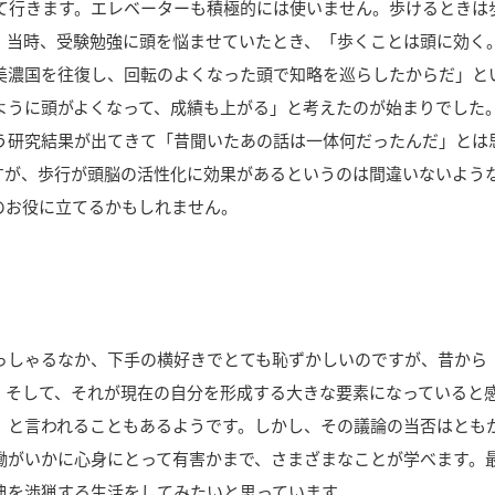
いて行きます。エレベーターも積極的には使いません。歩けるときは
。当時、受験勉強に頭を悩ませていたとき、「歩くことは頭に効く
美濃国を往復し、回転のよくなった頭で知略を巡らしたからだ」と
ように頭がよくなって、成績も上がる」と考えたのが始まりでした
う研究結果が出てきて「昔聞いたあの話は一体何だったんだ」とは
すが、歩行が頭脳の活性化に効果があるというのは間違いないよう
のお役に立てるかもしれません。
」
っしゃるなか、下手の横好きでとても恥ずかしいのですが、昔から
。そして、それが現在の自分を形成する大きな要素になっていると
」と言われることもあるようです。しかし、その議論の当否はとも
働がいかに心身にとって有害かまで、さまざまなことが学べます。
典を渉猟する生活をしてみたいと思っています。