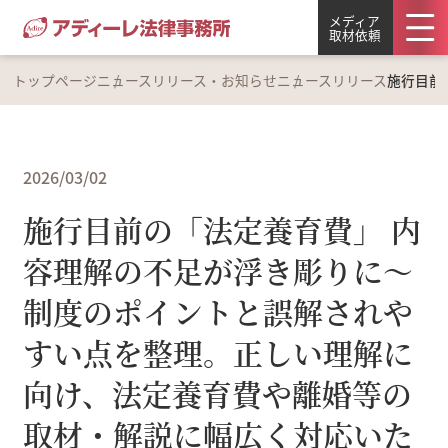
メディア
取材依頼
トップページ
ニュースリリース・お知らせ
ニュースリリース
施行目前
2026/03/02
施行目前の「法定養育費」 内
容理解の不足が浮き彫りに～
制度のポイントと誤解されや
すい点を整理。正しい理解に
向け、法定養育費や離婚等の
取材・解説に幅広く対応いた