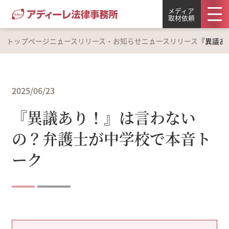
メディア
取材依頼
トップページ
ニュースリリース・お知らせ
ニュースリリース
『異議あ
2025/06/23
『異議あり！』は言わない
の？弁護士が中学校で本音ト
ーク