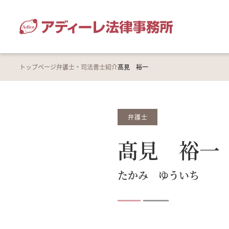
トップページ
弁護士・司法書士紹介
髙見 裕一
弁護士
髙見 裕一
たかみ ゆういち