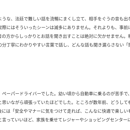
」
ような、法廷で難しい話を流暢にまくし立て、相手をぐうの音も出
実際にはそういったシーンは滅多にありません。それよりも、事前
者の方からしっかりとお話を聞き出すことは絶対に欠かせません。
の分丁寧にわかりやすい言葉で話し、どんな話も聞き漏らさない「
。
」
く、ペーパードライバーでした。幼い頃から自動車に乗るのが苦手で
と思いながら頑張っていたほどでした。ところが数年前、どうして
後には「安全やマナーに気をつけて走れば、こんなに快適で楽しい
と言っていいほど、家族を乗せてレジャーやショッピングセンター