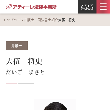
メディア
取材依頼
トップページ
弁護士・司法書士紹介
大伍 将史
弁護士
大伍 将史
だいご まさと